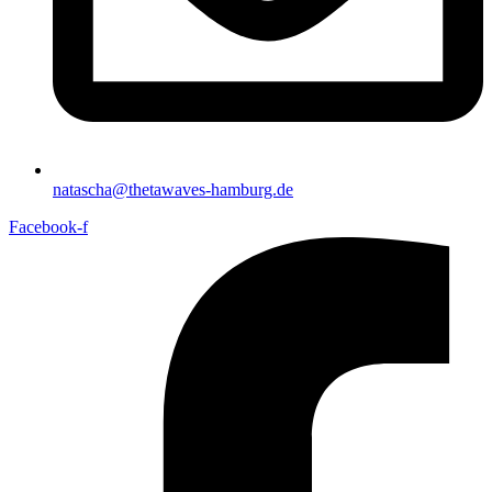
natascha@thetawaves-hamburg.de
Facebook-f