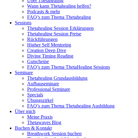
Über Thetahealing
Wann kann Thetahealing helfen?
Podcasts & mehr
FAQ’s zum Thema Thetahealing
Sessions
Thetahealing Session Erklärungen
Thetahealing Session Preise
Rückführungen
Higher Self Mentoring
Creation Deep Dive
Diving Timing Reading
Gutscheine
FAQ’s zum Thema ThetaHealing Sessions
Seminare
Thetahealing Grundausbildung
Aufbauseminare
Professional Seminare
Specials
Übungszirkel
FAQ’s zum Thema Thetahealing Ausbildung
Über mich
Meine Praxis
Thetawaves Blog
Buchen & Kontakt
Breathwork Session buchen