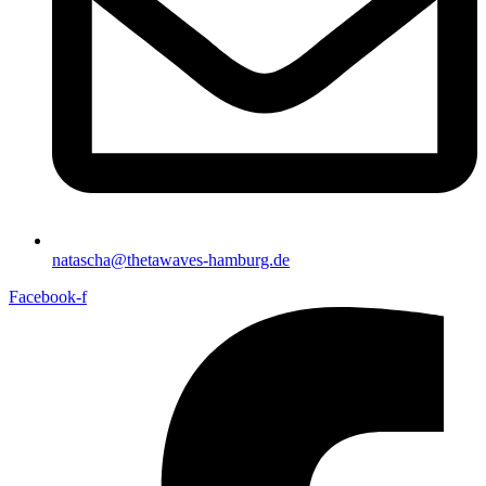
natascha@thetawaves-hamburg.de
Facebook-f