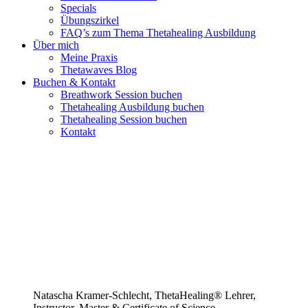
Specials
Übungszirkel
FAQ’s zum Thema Thetahealing Ausbildung
Über mich
Meine Praxis
Thetawaves Blog
Buchen & Kontakt
Breathwork Session buchen
Thetahealing Ausbildung buchen
Thetahealing Session buchen
Kontakt
Natascha Kramer-Schlecht, ThetaHealing® Lehrer,
Instructor, Master & Certificate of Science