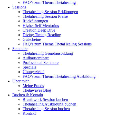
FAQ’s zum Thema Thetahealing
Sessions
Thetahealing Session Erklärungen
Thetahealing Session Preise
Rückführungen
Higher Self Mentoring
Creation Deep Dive
Diving Timing Reading
Gutscheine
FAQ’s zum Thema ThetaHealing Sessions
Seminare
Thetahealing Grundausbildung
Aufbauseminare
Professional Seminare
Specials
Übungszirkel
FAQ’s zum Thema Thetahealing Ausbildung
Über mich
Meine Praxis
Thetawaves Blog
Buchen & Kontakt
Breathwork Session buchen
Thetahealing Ausbildung buchen
Thetahealing Session buchen
Kontakt